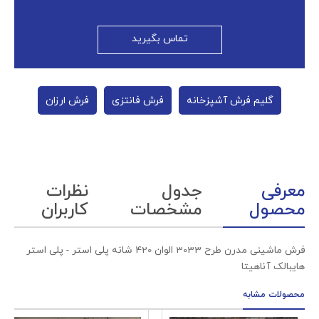
تماس بگیرید
گلیم فرش آشپزخانه
فرش فانتزی
فرش ارزان
معرفی
جدول
نظرات
محصول
مشخصات
کاربران
فرش ماشینی مدرن طرح 3033 الوان 420 شانه پلی استر - پلی استر
هایبالک آناهیتا
محصولات مشابه