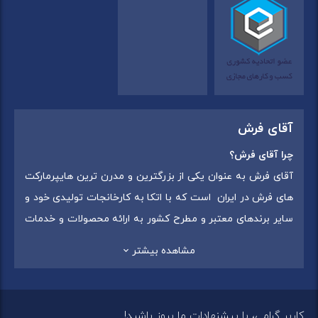
آقای فرش
چرا آقای فرش؟
آقای فرش به عنوان یکی از بزرگترین و مدرن ترین هایپرمارکت
های فرش در ایران است که با اتکا به کارخانجات تولیدی خود و
سایر برندهای معتبر و مطرح کشور به ارائه محصولات و خدمات
به عموم مردم می پردازد. این مجموعه علاوه بر
فروش غیر
مشاهده بیشتر
حضوری با شماره تماس (02175375) دارای 5 شعبه در
سراسرکشور شامل استان تهران (شهر تهران: یافت آباد ، ایرانمال )
،استان خراسان رضوی (شهر شاندیز ) ، استان البرز (
کاربر گرامی، با پیشنهادات ما بروز باشید!