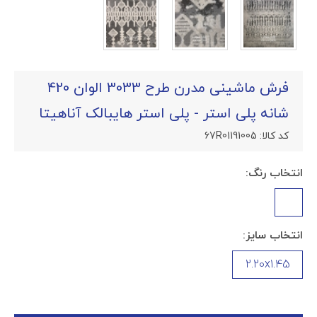
فرش ماشینی مدرن طرح 3033 الوان 420
شانه پلی استر - پلی استر هایبالک آناهیتا
کد کالا:
67R01191005
انتخاب رنگ:
انتخاب سایز:
2.20x1.45