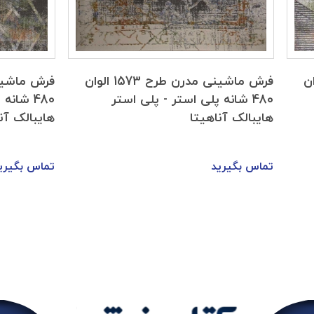
 1533 الوان
فرش ماشینی مدرن طرح 1573 الوان
480 شانه پلی استر - پلی استر
480 شان
هایبالک آناهیتا
هایبالک آن
تماس بگیرید
تماس بگیری