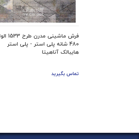
فرش ماشینی مدرن طرح 1551 الوان
فرش ماشینی مدرن طرح
استر - پلی استر
480 شانه پلی استر - پلی استر
هایبالک آناهیتا
تماس بگیرید