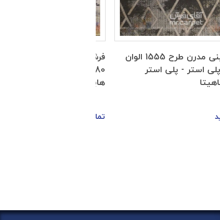
فرش ماشینی مدرن طرح 1555 الوان
ه پلی استر - پلی استر
480 شانه پلی استر - پلی اس
اهیتا
هایبالک آناهیتا
د
تماس بگیرید