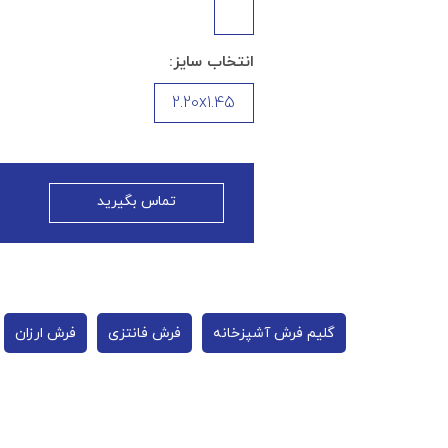
انتخاب سایز:
2.20x1.45
تماس بگیرید
گلیم فرش آشپزخانه
فرش فانتزی
فرش ارزان