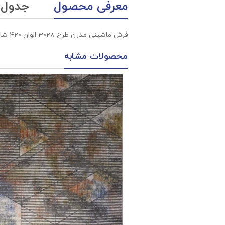
معرفی محصول
جدول
فرش ماشینی مدرن طرح 3028 الوان 420 شانه پلی استر - پلی استر هایبالک آناهیتا
محصولات مشابه