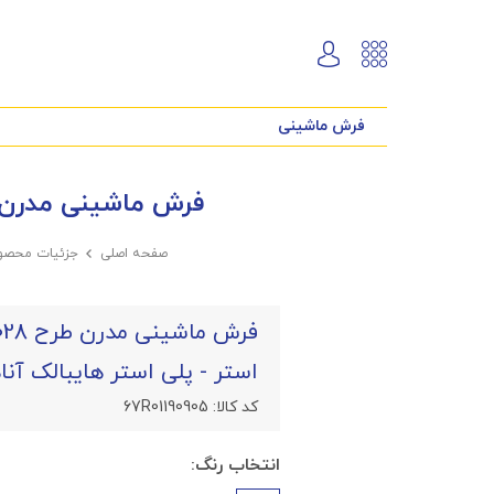
فرش ماشینی
فرش ماشینی مدرن طرح 3028 الوان 420 شانه پلی استر - پلی است
صفحه اصلی

جزئیات محصو
استر - پلی استر هایبالک آنا
کد کالا:
67R01190905
انتخاب رنگ: