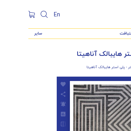
En
تبافت
سایر