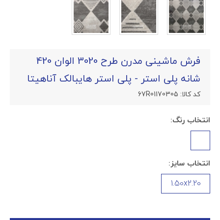
فرش ماشینی مدرن طرح 3020 الوان 420
شانه پلی استر - پلی استر هایبالک آناهیتا
کد کالا:
67R01170305
انتخاب رنگ:
انتخاب سایز:
1.50x2.20