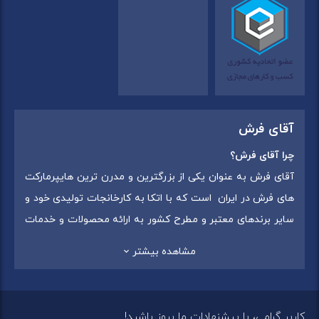
آقای فرش
چرا آقای فرش؟
آقای فرش به عنوان یکی از بزرگترین و مدرن ترین هایپرمارکت
های فرش در ایران است که با اتکا به کارخانجات تولیدی خود و
سایر برندهای معتبر و مطرح کشور به ارائه محصولات و خدمات
به عموم مردم می پردازد. این مجموعه علاوه بر
فروش غیر
مشاهده بیشتر
حضوری با شماره تماس (02175375) دارای 5 شعبه در
سراسرکشور شامل استان تهران (شهر تهران: یافت آباد ، ایرانمال )
،استان خراسان رضوی (شهر شاندیز ) ، استان البرز (
کاربر گرامی، با پیشنهادات ما بروز باشید!