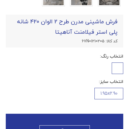
فرش ماشینی مدرن طرح 2 الوان 420 شانه
پلی استر فیلامنت آناهیتا
کد کالا:
67N01210205
انتخاب رنگ:
انتخاب سایز:
1.95x2.90