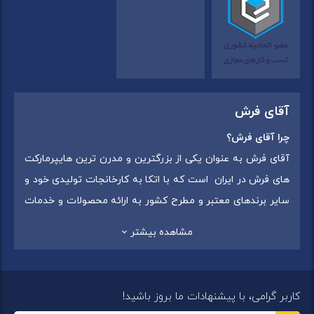
آقای فرش
چرا آقای فرش؟
آقای فرش به عنوان یکی از بزرگترین و مدرن ترین هایپرمارکت
های فرش در ایران است که با اتکا به کارخانجات تولیدی خود و
سایر برندهای معتبر و مطرح کشور به ارائه محصولات و خدمات
به عموم مردم می پردازد. این مجموعه علاوه بر
فروش غیر
مشاهده بیشتر
حضوری با شماره تماس (02175375) دارای 5 شعبه در
سراسرکشور شامل استان تهران (شهر تهران: یافت آباد ، ایرانمال )
،استان خراسان رضوی (شهر شاندیز ) ، استان البرز (
کاربر گرامی، با پیشنهادات ما بروز باشید!
شهر:فردیس ) ، استان قزوین (شهر قزوین)
میباشد ،این