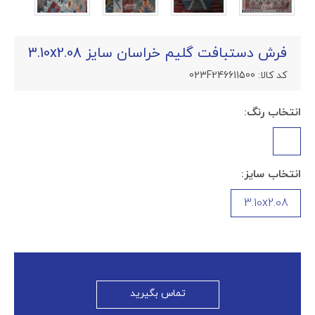
فرش دستبافت گلیم خراسان سایز 3.10x2.08
کد کالا:
023F246611500
انتخاب رنگ:
انتخاب سایز:
3.10x2.08
تماس بگیرید