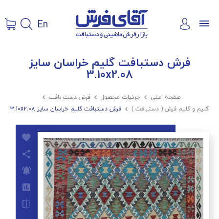
En
فرش دستبافت گلیم خراسان سایز
3.10x2.08
صفحه اصلی

جزئیات محصول

فرش دست بافت

گلیم و گلیم فرش ( دستبافت )

فرش دستبافت گلیم خراسان سایز 3.10x2.08