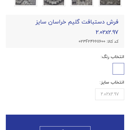
فرش دستبافت گلیم خراسان سایز
2.02x2.97
کد کالا:
023F246611600
انتخاب رنگ:
انتخاب سایز:
2.02x2.97