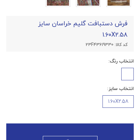
فرش دستبافت گلیم خراسان سایز
1.60X2.58
کد کالا:
23F43619330
انتخاب رنگ:
انتخاب سایز:
1.60X2.58