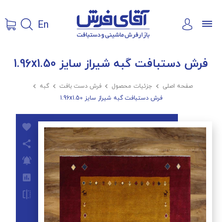
En
فرش دستبافت گبه شیراز سایز 1.96x1.50
صفحه اصلی

جزئیات محصول

فرش دست بافت

گبه

فرش دستبافت گبه شیراز سایز 1.96x1.50