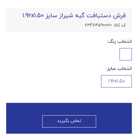
فرش دستبافت گبه شیراز سایز 1.96x1.50
کد کالا:
23F74590020
انتخاب رنگ:
انتخاب سایز:
1.96x1.50
تماس بگیرید