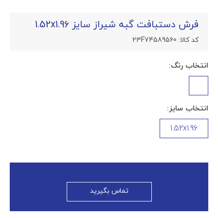
فرش دستبافت گبه شیراز سایز 1.52x1.96
کد کالا:
23F74589560
انتخاب رنگ:
انتخاب سایز:
1.52x1.96
تماس بگیرید