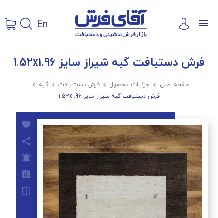
En
فرش دستبافت گبه شیراز سایز 1.52x1.96
صفحه اصلی

جزئیات محصول

فرش دست بافت

گبه

فرش دستبافت گبه شیراز سایز 1.52x1.96