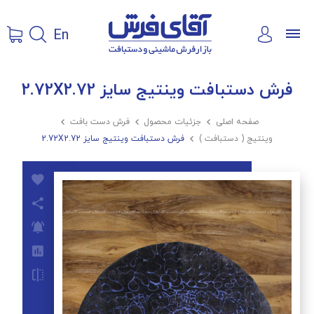
En
فرش دستبافت وینتیج سایز 2.72X2.72
صفحه اصلی

جزئیات محصول

فرش دست بافت

وینتیج ( دستبافت )

فرش دستبافت وینتیج سایز 2.72X2.72