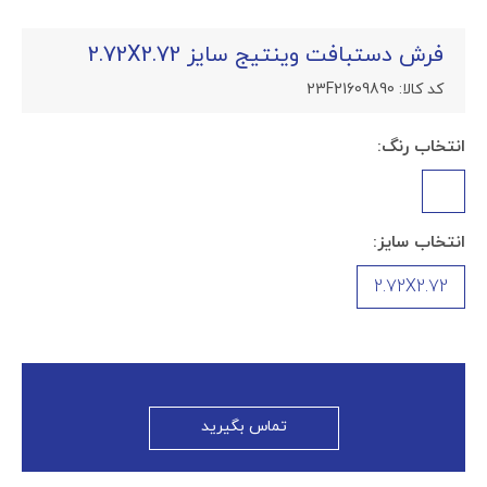
فرش دستبافت وینتیج سایز 2.72X2.72
کد کالا:
23F21609890
انتخاب رنگ:
انتخاب سایز:
2.72X2.72
تماس بگیرید