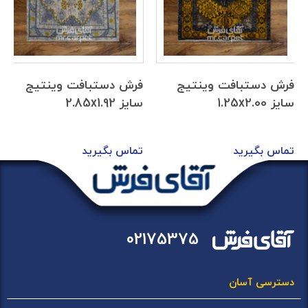
 دستبافت وینتیج
فرش دستبافت وینتیج
فرش 
1.25x
سایز 2.85x1.92
سایز 92x1.20
س بگیرید
تماس بگیرید
تماس
02175375
دسترسی آسان