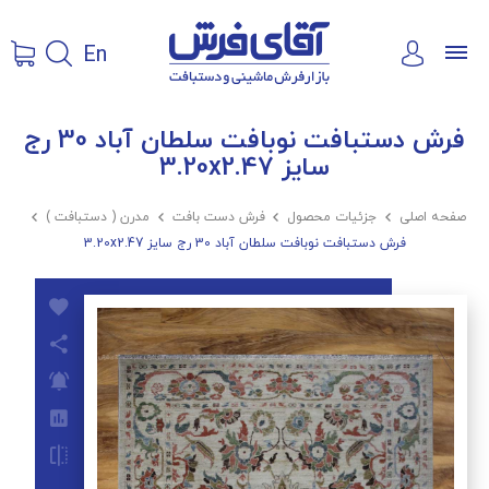
En
فرش دستبافت نوبافت سلطان آباد 30 رج
سایز 3.20x2.47
صفحه اصلی

جزئیات محصول

فرش دست بافت

مدرن ( دستبافت )

فرش دستبافت نوبافت سلطان آباد 30 رج سایز 3.20x2.47