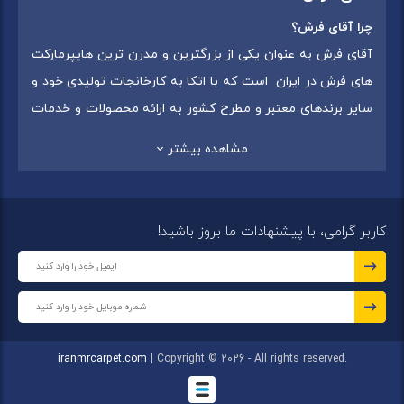
چرا آقای فرش؟
آقای فرش به عنوان یکی از بزرگترین و مدرن ترین هایپرمارکت
های فرش در ایران است که با اتکا به کارخانجات تولیدی خود و
سایر برندهای معتبر و مطرح کشور به ارائه محصولات و خدمات
به عموم مردم می پردازد. این مجموعه علاوه بر
فروش غیر
مشاهده بیشتر
حضوری با شماره تماس (02175375) دارای 5 شعبه در
سراسرکشور شامل استان تهران (شهر تهران: یافت آباد ، ایرانمال )
،استان خراسان رضوی (شهر شاندیز ) ، استان البرز (
کاربر گرامی، با پیشنهادات ما بروز باشید!
شهر:فردیس ) ، استان قزوین (شهر قزوین)
میباشد ،این
مجموعه در تمامی شعب خود بهترین برند ها و بافته های ایران
و جهان را که شامل انواع
فرش ماشینی
،
فرش مدرن
و
فرش
کلاسیک
،
فرش کودک
،
فرش دستبافت
و
تابلو فرش دستبافت
گرد هم آورده است.
iranmrcarpet.com
| Copyright © 2026 - All rights reserved.
مجموعه آقای فرش با هدف ارائه محصولات باکیفیت، متنوع و با