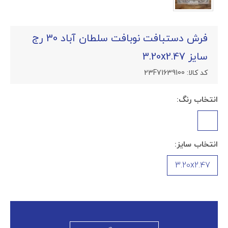
فرش دستبافت نوبافت سلطان آباد 30 رج
سایز 3.20x2.47
کد کالا:
23F71639100
انتخاب رنگ:
انتخاب سایز:
3.20x2.47