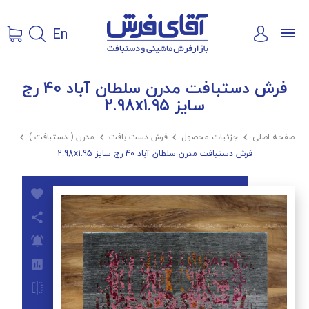
En
فرش دستبافت مدرن سلطان آباد 40 رج
سایز 2.98x1.95
صفحه اصلی

جزئیات محصول

فرش دست بافت

مدرن ( دستبافت )

فرش دستبافت مدرن سلطان آباد 40 رج سایز 2.98x1.95