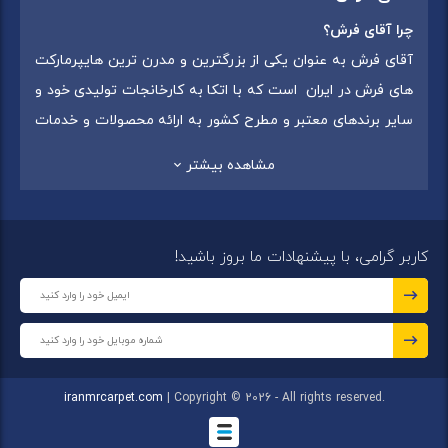
چرا آقای فرش؟
آقای فرش به عنوان یکی از بزرگترین و مدرن ترین هایپرمارکت
های فرش در ایران است که با اتکا به کارخانجات تولیدی خود و
سایر برندهای معتبر و مطرح کشور به ارائه محصولات و خدمات
به عموم مردم می پردازد. این مجموعه علاوه بر
فروش غیر
مشاهده بیشتر
حضوری با شماره تماس (02175375) دارای 5 شعبه در
سراسرکشور شامل استان تهران (شهر تهران: یافت آباد ، ایرانمال )
،استان خراسان رضوی (شهر شاندیز ) ، استان البرز (
کاربر گرامی، با پیشنهادات ما بروز باشید!
شهر:فردیس ) ، استان قزوین (شهر قزوین)
میباشد ،این
مجموعه در تمامی شعب خود بهترین برند ها و بافته های ایران
و جهان را که شامل انواع
فرش ماشینی
،
فرش مدرن
و
فرش
کلاسیک
،
فرش کودک
،
فرش دستبافت
و
تابلو فرش دستبافت
گرد هم آورده است.
iranmrcarpet.com
| Copyright © 2026 - All rights reserved.
مجموعه آقای فرش با هدف ارائه محصولات باکیفیت، متنوع و با