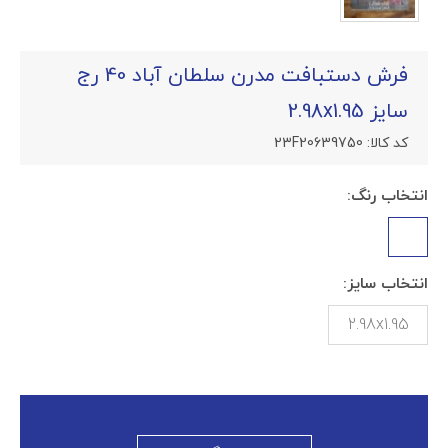
فرش دستبافت مدرن سلطان آباد 40 رج
سایز 2.98x1.95
کد کالا:
23F20639750
انتخاب رنگ:
انتخاب سایز:
2.98x1.95