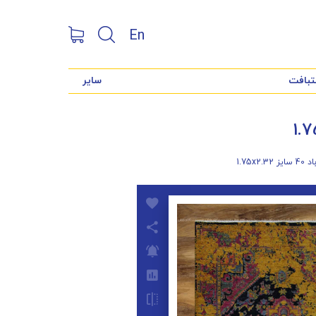
En
تبافت
سایر
1.75