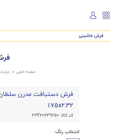
فرش ماشینی
فرش د
صفحه اصلی

جزئیا
1.75x2.32
کد کالا:
23F20649250
انتخاب رنگ: