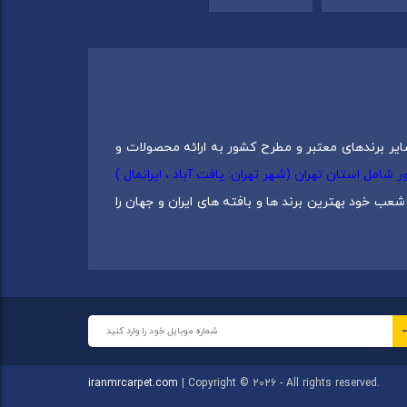
ایر برندهای معتبر و مطرح کشور به ارائه محصولات و
0217537) دارای 5 شعبه در سراسرکشور شامل استان تهران (شهر تهران: یافت آباد ، ایرانمال )
عب خود بهترین برند ها و بافته های ایران و جهان را
 دانش و تجربه برترین تولید کنندگان ایران بنا شده
ز صادر کرده اند به همین سبب بخش زیادی از محصولات
iranmrcarpet.com
| Copyright © 2026 - All rights reserved.
 قیمت واقعی به همراه خدمات ویژه گردد. از این رو