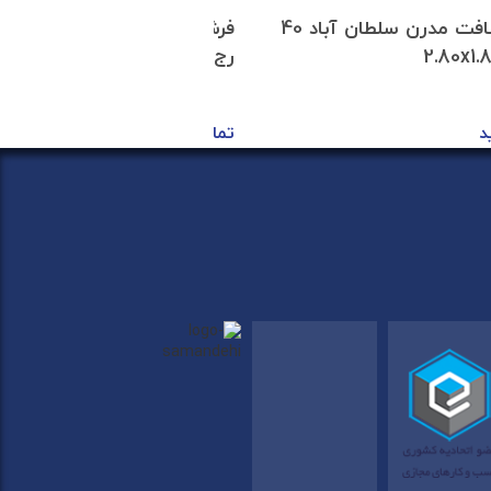
فرش دستبافت مدرن سلطان آباد 40
رج سایز 2.98x1.95
د
تماس بگیرید