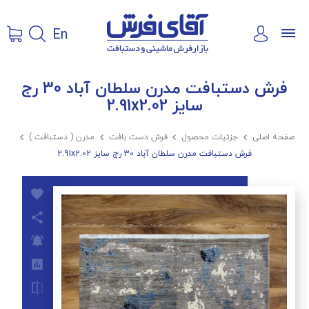
En
فرش دستبافت مدرن سلطان آباد 30 رج
سایز 2.91x2.02
صفحه اصلی

جزئیات محصول

فرش دست بافت

مدرن ( دستبافت )

فرش دستبافت مدرن سلطان آباد 30 رج سایز 2.91x2.02