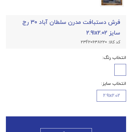
فرش دستبافت مدرن سلطان آباد 30 رج
سایز 2.91x2.02
کد کالا:
23F20638220
انتخاب رنگ:
انتخاب سایز:
2.91x2.02