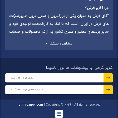
چرا آقای فرش؟
آقای فرش به عنوان یکی از بزرگترین و مدرن ترین هایپرمارکت
های فرش در ایران است که با اتکا به کارخانجات تولیدی خود و
سایر برندهای معتبر و مطرح کشور به ارائه محصولات و خدمات
به عموم مردم می پردازد. این مجموعه علاوه بر
فروش غیر
مشاهده بیشتر
حضوری با شماره تماس (02175375) دارای 5 شعبه در
سراسرکشور شامل استان تهران (شهر تهران: یافت آباد ، ایرانمال )
،استان خراسان رضوی (شهر شاندیز ) ، استان البرز (
کاربر گرامی، با پیشنهادات ما بروز باشید!
شهر:فردیس ) ، استان قزوین (شهر قزوین)
میباشد ،این
مجموعه در تمامی شعب خود بهترین برند ها و بافته های ایران
و جهان را که شامل انواع
فرش ماشینی
،
فرش مدرن
و
فرش
کلاسیک
،
فرش کودک
،
فرش دستبافت
و
تابلو فرش دستبافت
گرد هم آورده است.
iranmrcarpet.com
| Copyright © 2026 - All rights reserved.
مجموعه آقای فرش با هدف ارائه محصولات باکیفیت، متنوع و با