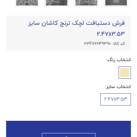
فرش دستبافت لچک ترنج کاشان سایز
2.47x3.53
کد کالا:
23F76649390
انتخاب رنگ:
انتخاب سایز:
2.47x3.53