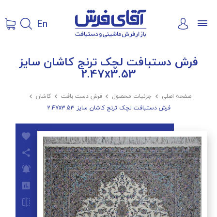
En
فرش دستبافت لچک ترنج کاشان سایز
2.47x3.53
صفحه اصلی

جزئیات محصول

فرش دست بافت

کاشان

فرش دستبافت لچک ترنج کاشان سایز 2.47x3.53