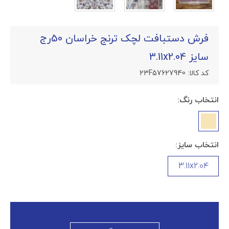
فرش دستبافت لچک ترنج خراسان 50رج
سایز 3.11x2.04
کد کالا:
23F57627940
انتخاب رنگ:
انتخاب سایز:
3.11x2.04