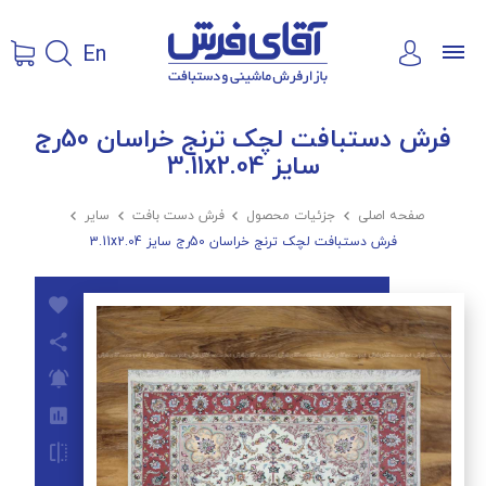
En
فرش دستبافت لچک ترنج خراسان 50رج
سایز 3.11x2.04
صفحه اصلی

جزئیات محصول

فرش دست بافت

سایر

فرش دستبافت لچک ترنج خراسان 50رج سایز 3.11x2.04