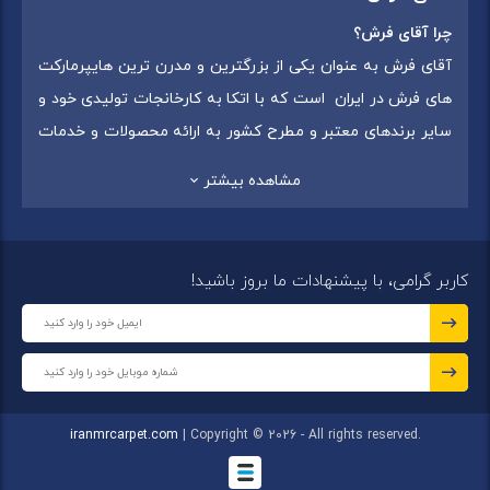
چرا آقای فرش؟
آقای فرش به عنوان یکی از بزرگترین و مدرن ترین هایپرمارکت
های فرش در ایران است که با اتکا به کارخانجات تولیدی خود و
سایر برندهای معتبر و مطرح کشور به ارائه محصولات و خدمات
به عموم مردم می پردازد. این مجموعه علاوه بر
فروش غیر
مشاهده بیشتر
حضوری با شماره تماس (02175375) دارای 5 شعبه در
سراسرکشور شامل استان تهران (شهر تهران: یافت آباد ، ایرانمال )
،استان خراسان رضوی (شهر شاندیز ) ، استان البرز (
کاربر گرامی، با پیشنهادات ما بروز باشید!
شهر:فردیس ) ، استان قزوین (شهر قزوین)
میباشد ،این
مجموعه در تمامی شعب خود بهترین برند ها و بافته های ایران
و جهان را که شامل انواع
فرش ماشینی
،
فرش مدرن
و
فرش
کلاسیک
،
فرش کودک
،
فرش دستبافت
و
تابلو فرش دستبافت
گرد هم آورده است.
iranmrcarpet.com
| Copyright © 2026 - All rights reserved.
مجموعه آقای فرش با هدف ارائه محصولات باکیفیت، متنوع و با