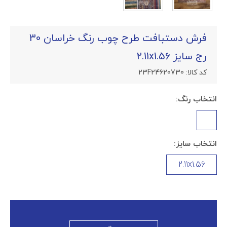
فرش دستبافت طرح چوب رنگ خراسان 30
رج سایز 2.11x1.56
کد کالا:
23F24620730
انتخاب رنگ:
انتخاب سایز:
2.11x1.56