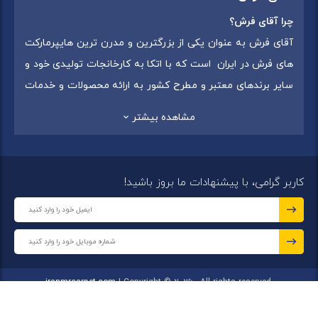
چرا آقای فرش؟
آقای فرش به عنوان یکی از بزرگترین و مدرن ترین هایپرمارکت
های فرش در ایران است که با اتکا به کارخانجات تولیدی خود و
سایر برندهای معتبر و مطرح کشور به ارائه محصولات و خدمات
به عموم مردم می پردازد. این مجموعه علاوه بر
فروش غیر
مشاهده بیشتر
حضوری با شماره تماس (02175375) دارای 5 شعبه در
سراسرکشور شامل استان تهران (شهر تهران: یافت آباد ، ایرانمال )
،استان خراسان رضوی (شهر شاندیز ) ، استان البرز (
کاربر گرامی، با پیشنهادات ما بروز باشید!
شهر:فردیس ) ، استان قزوین (شهر قزوین)
میباشد ،این
مجموعه در تمامی شعب خود بهترین برند ها و بافته های ایران
و جهان را که شامل انواع
فرش ماشینی
،
فرش مدرن
و
فرش
کلاسیک
،
فرش کودک
،
فرش دستبافت
و
تابلو فرش دستبافت
گرد هم آورده است.
iranmrcarpet.com
| Copyright © 2026 - All rights reserved.
مجموعه آقای فرش با هدف ارائه محصولات باکیفیت، متنوع و با