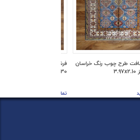
فت طرح چوب رنگ خراسان
فرش دستبافت طرح چوب رنگ
30 رج سایز 2.60x1.89
د
تماس بگیرید