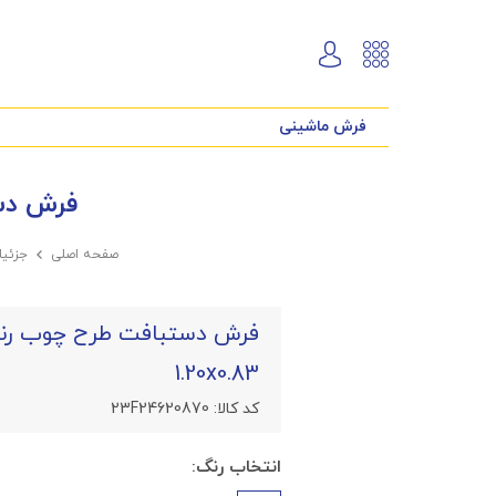
فرش ماشینی
فرش دستباف
صفحه اصلی

جزئی
1.20x0.83
کد کالا:
23F24620870
انتخاب رنگ: