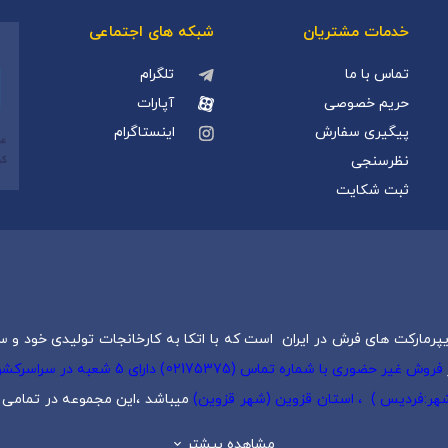
خدمات مشتریان
شبکه های اجتماعی
تماس با ما
تلگرام
حریم خصوصی
آپارات
پیگیری سفارش
اینستاگرام
نظرسنجی
ثبت شکایت
پرمارکت های فرش در ایران است که با اتکا به کارخانجات تولیدی خود و س
فروش غیر حضوری با شماره تماس (5
 شهر:فردیس ) ، استان قزوین (شهر قزوین)
میباشد ،این مجموعه در تمامی ش
یک
،
فرش کودک
،
فرش دستبافت
و
تابلو فرش دستبافت
گرد هم آورده است.
مشاهده بیشتر