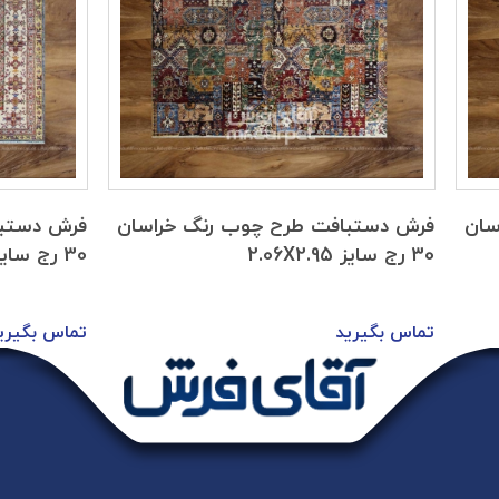
سان
فرش دستبافت طرح چوب رنگ خراسان
فرش دستبا
30 رج سایز 2.06X2.95
30 رج سایز 3.97x2.10
تماس بگیرید
تماس بگیری