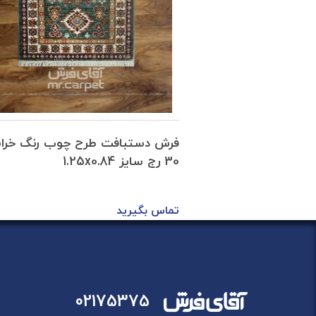
رح روشنایی خراسان
فرش دستبافت طرح چوب رنگ خرا
30 رج سایز 1.25x0.84
تماس بگیرید
02175375