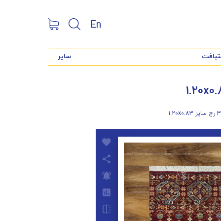
En
تبافت
سایر