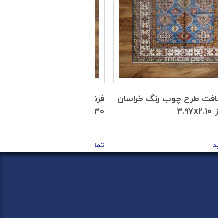
فت طرح چوب رنگ خراسان
فرش دستبافت طرح چوب رنگ
30 رج سایز 2.60x1.89
د
تماس بگیرید