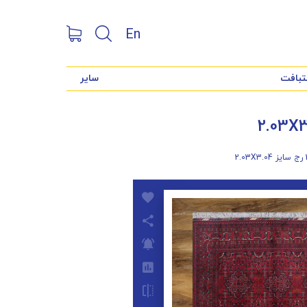
En
تبافت
سایر