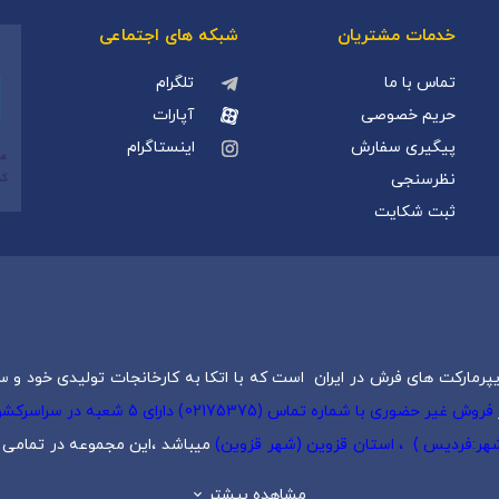
خدمات مشتریان
شبکه های اجتماعی
تماس با ما
تلگرام
حریم خصوصی
آپارات
پیگیری سفارش
اینستاگرام
نظرسنجی
ثبت شکایت
پرمارکت های فرش در ایران است که با اتکا به کارخانجات تولیدی خود و س
فروش غیر حضوری با شماره تماس (5
 شهر:فردیس ) ، استان قزوین (شهر قزوین)
میباشد ،این مجموعه در تمامی ش
یک
،
فرش کودک
،
فرش دستبافت
و
تابلو فرش دستبافت
گرد هم آورده است.
مشاهده بیشتر