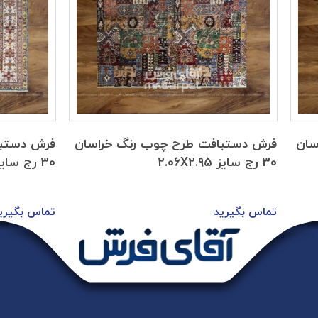
سان
فرش دستبافت طرح چوب رنگ خراسان
فرش دستبا
30 رج سایز 2.06X2.95
30 رج سایز 3.97x2.10
تماس بگیرید
تماس بگیری