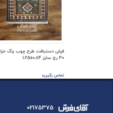
رح روشنایی خراسان
فرش دستبافت طرح چوب رنگ خرا
30 رج سایز 1.25x0.84
تماس بگیرید
02175375