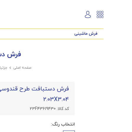
فرش ماشینی
فرش دستباف
صفحه اصلی

جزئی
2.03X3.04
کد کالا:
23F43619430
انتخاب رنگ: