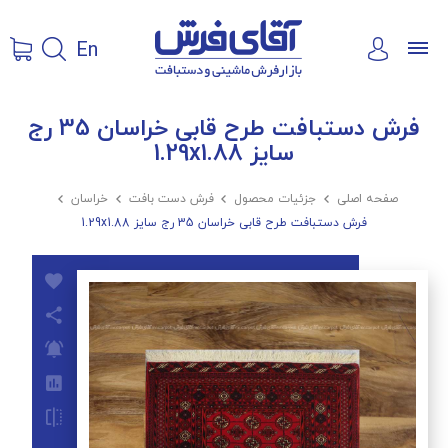
En
فرش دستبافت طرح قابی خراسان 35 رج
سایز 1.29x1.88
صفحه اصلی

جزئیات محصول

فرش دست بافت

خراسان

فرش دستبافت طرح قابی خراسان 35 رج سایز 1.29x1.88