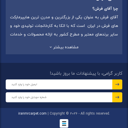
چرا آقای فرش؟
آقای فرش به عنوان یکی از بزرگترین و مدرن ترین هایپرمارکت
های فرش در ایران است که با اتکا به کارخانجات تولیدی خود و
سایر برندهای معتبر و مطرح کشور به ارائه محصولات و خدمات
به عموم مردم می پردازد. این مجموعه علاوه بر
فروش غیر
مشاهده بیشتر
حضوری با شماره تماس (02175375) دارای 5 شعبه در
سراسرکشور شامل استان تهران (شهر تهران: یافت آباد ، ایرانمال )
،استان خراسان رضوی (شهر شاندیز ) ، استان البرز (
کاربر گرامی، با پیشنهادات ما بروز باشید!
شهر:فردیس ) ، استان قزوین (شهر قزوین)
میباشد ،این
مجموعه در تمامی شعب خود بهترین برند ها و بافته های ایران
و جهان را که شامل انواع
فرش ماشینی
،
فرش مدرن
و
فرش
کلاسیک
،
فرش کودک
،
فرش دستبافت
و
تابلو فرش دستبافت
گرد هم آورده است.
iranmrcarpet.com
| Copyright © 2026 - All rights reserved.
مجموعه آقای فرش با هدف ارائه محصولات باکیفیت، متنوع و با