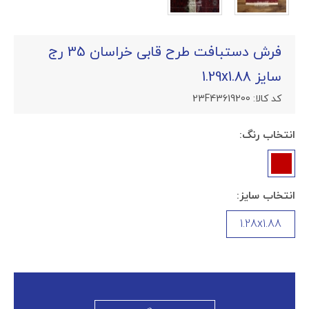
فرش دستبافت طرح قابی خراسان 35 رج
سایز 1.29x1.88
کد کالا:
23F43619200
انتخاب رنگ:
انتخاب سایز:
1.28x1.88