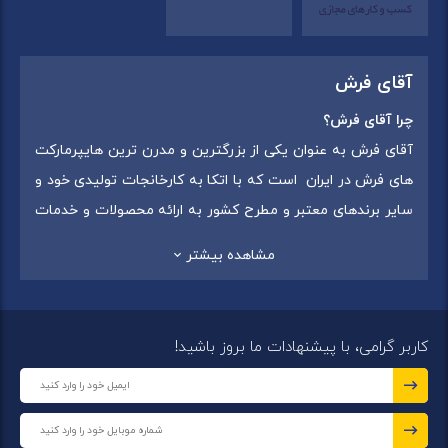
آقای فرش
چرا آقای فرش؟
آقای فرش به عنوان یکی از بزرگترین و مدرن ترین هایپرمارکت
های فرش در ایران است که با اتکا به کارخانجات تولیدی خود و
سایر برندهای معتبر و مطرح کشور به ارائه محصولات و خدمات
به عموم مردم می پردازد. این مجموعه علاوه بر
فروش غیر
مشاهده بیشتر
حضوری با شماره تماس (02175375) دارای 5 شعبه در
سراسرکشور شامل استان تهران (شهر تهران: یافت آباد ، ایرانمال )
،استان خراسان رضوی (شهر شاندیز ) ، استان البرز (
کاربر گرامی، با پیشنهادات ما بروز باشید!
شهر:فردیس ) ، استان قزوین (شهر قزوین)
میباشد ،این
مجموعه در تمامی شعب خود بهترین برند ها و بافته های ایران
و جهان را که شامل انواع
فرش ماشینی
،
فرش مدرن
و
فرش