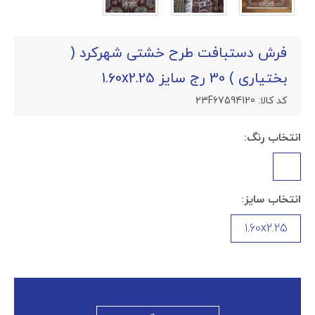
فرش دستبافت طرح خشتی شهرکرد (
بختیاری ) 30 رج سایز 1.60x2.25
کد کالا:
23F67594120
انتخاب رنگ:
انتخاب سایز:
1.60x2.25