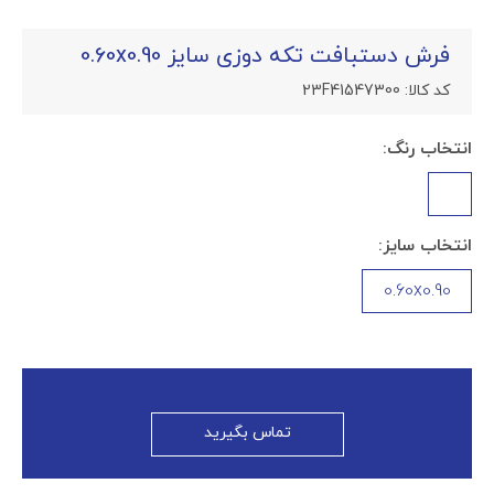
فرش دستبافت تکه دوزی سایز 0.60x0.90
کد کالا:
23F41547300
انتخاب رنگ:
انتخاب سایز:
0.60x0.90
تماس بگیرید