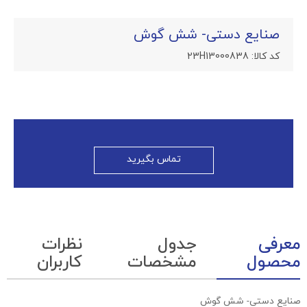
صنایع دستی- شش گوش
کد کالا:
23H13000838
تماس بگیرید
معرفی
جدول
نظرات
محصول
مشخصات
کاربران
صنایع دستی- شش گوش