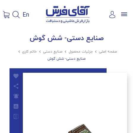
En
صنایع دستی- شش گوش
صفحه اصلی

جزئیات محصول

صنایع دستی

خاتم کاری

صنایع دستی- شش گوش