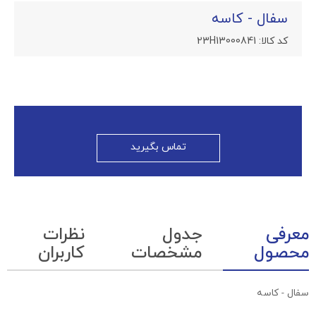
سفال - کاسه
کد کالا:
23H13000841
تماس بگیرید
معرفی
جدول
نظرات
محصول
مشخصات
کاربران
سفال - کاسه