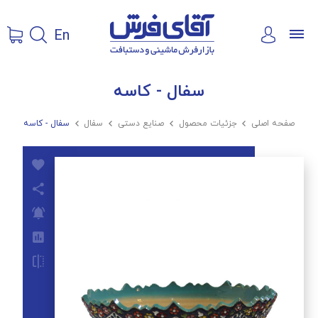
En
سفال - کاسه
صفحه اصلی

جزئیات محصول

صنایع دستی

سفال

سفال - کاسه