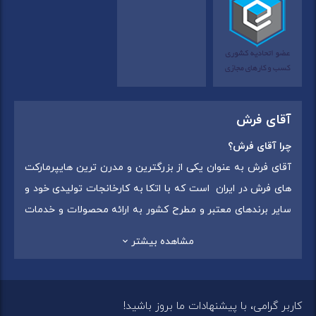
آقای فرش
چرا آقای فرش؟
آقای فرش به عنوان یکی از بزرگترین و مدرن ترین هایپرمارکت
های فرش در ایران است که با اتکا به کارخانجات تولیدی خود و
سایر برندهای معتبر و مطرح کشور به ارائه محصولات و خدمات
به عموم مردم می پردازد. این مجموعه علاوه بر
فروش غیر
مشاهده بیشتر
حضوری با شماره تماس (02175375) دارای 5 شعبه در
سراسرکشور شامل استان تهران (شهر تهران: یافت آباد ، ایرانمال )
،استان خراسان رضوی (شهر شاندیز ) ، استان البرز (
کاربر گرامی، با پیشنهادات ما بروز باشید!
شهر:فردیس ) ، استان قزوین (شهر قزوین)
میباشد ،این