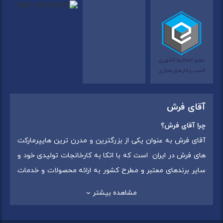
آقای فرش
چرا آقای فرش؟
آقای فرش به عنوان یکی از بزرگترین و مدرن ترین هایپرمارکت
های فرش در ایران است که با اتکا به کارخانجات تولیدی خود و
سایر برندهای معتبر و مطرح کشور به ارائه محصولات و خدمات
به عموم مردم می پردازد. این مجموعه علاوه بر
فروش غیر
مشاهده بیشتر
حضوری با شماره تماس (02175375) دارای 5 شعبه در
سراسرکشور شامل استان تهران (شهر تهران: یافت آباد ، ایرانمال )