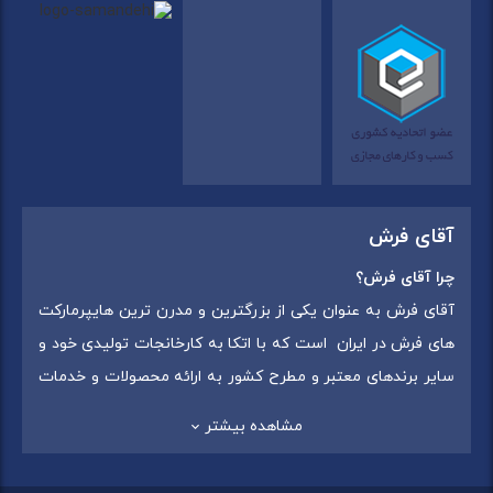
آقای فرش
چرا آقای فرش؟
آقای فرش به عنوان یکی از بزرگترین و مدرن ترین هایپرمارکت
های فرش در ایران است که با اتکا به کارخانجات تولیدی خود و
سایر برندهای معتبر و مطرح کشور به ارائه محصولات و خدمات
به عموم مردم می پردازد. این مجموعه علاوه بر
فروش غیر
مشاهده بیشتر
حضوری با شماره تماس (02175375) دارای 5 شعبه در
سراسرکشور شامل استان تهران (شهر تهران: یافت آباد ، ایرانمال )