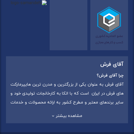
آقای فرش
چرا آقای فرش؟
آقای فرش به عنوان یکی از بزرگترین و مدرن ترین هایپرمارکت
های فرش در ایران است که با اتکا به کارخانجات تولیدی خود و
سایر برندهای معتبر و مطرح کشور به ارائه محصولات و خدمات
به عموم مردم می پردازد. این مجموعه علاوه بر
فروش غیر
مشاهده بیشتر
حضوری با شماره تماس (02175375) دارای 5 شعبه در
سراسرکشور شامل استان تهران (شهر تهران: یافت آباد ، ایرانمال )