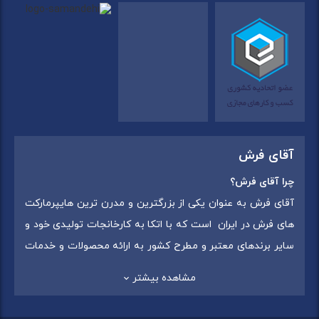
آقای فرش
چرا آقای فرش؟
آقای فرش به عنوان یکی از بزرگترین و مدرن ترین هایپرمارکت
های فرش در ایران است که با اتکا به کارخانجات تولیدی خود و
سایر برندهای معتبر و مطرح کشور به ارائه محصولات و خدمات
به عموم مردم می پردازد. این مجموعه علاوه بر
فروش غیر
مشاهده بیشتر
حضوری با شماره تماس (02175375) دارای 5 شعبه در
سراسرکشور شامل استان تهران (شهر تهران: یافت آباد ، ایرانمال )