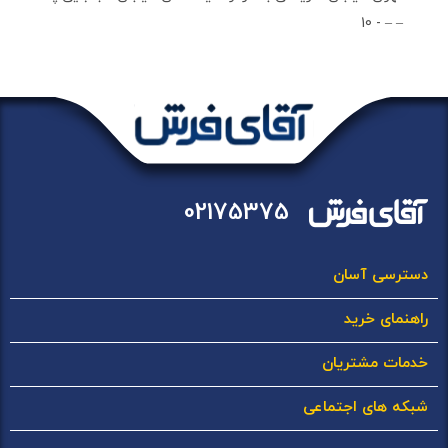
– – - 10
02175375
دسترسی آسان
راهنمای خرید
خدمات مشتریان
شبکه های اجتماعی